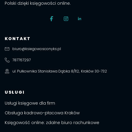
Polski dzięki księgowości online.
KONTAKT
biuro@ksiegowosconyks.pl
787767297
ul. Pułkownika Stanisława Dąbka 8/112
,
Kraków
30-732
USŁUGI
Usługi księgowe dla firm
Obsługa kadrowo-płacowa Kraków
Księgowość online: zdalne biuro rachunkowe